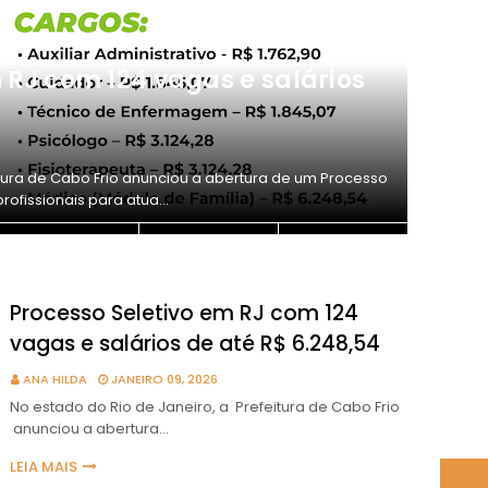
 RJ com 124 vagas e salários
Con
de R
JANUA
itura de Cabo Frio anunciou a abertura de um Processo
O Cons
profissionais para atua…
de Con
Processo Seletivo em RJ com 124
vagas e salários de até R$ 6.248,54
ANA HILDA
JANEIRO 09, 2026
No estado do Rio de Janeiro, a Prefeitura de Cabo Frio
anunciou a abertura…
LEIA MAIS