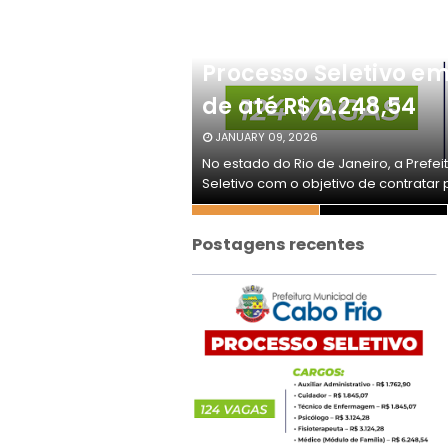
curso Público
 de até R$
Processo Seletivo em
de até R$ 6.248,54
JANUARY 09, 2026
o Rio de Janeiro
No estado do Rio de Janeiro, a Prefe
stinad…
Seletivo com o objetivo de contratar 
Postagens recentes