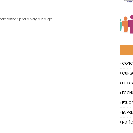
adastrar prá a vaga na gol
CONC
CURS
DICAS
ECON
EDUC
EMPR
NOTÍC