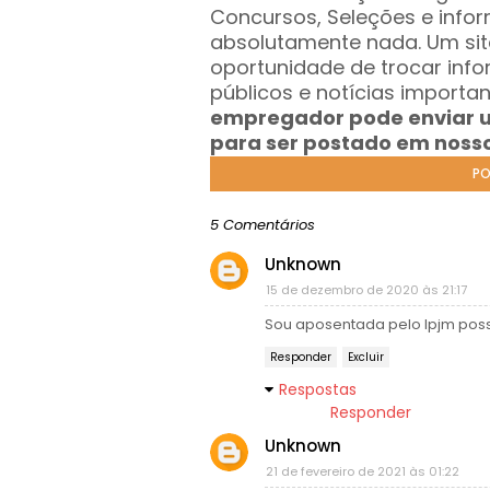
Concursos, Seleções e info
absolutamente nada.
Um sit
oportunidade de trocar inf
públicos e notícias importa
empregador pode enviar 
para ser postado em nosso 
PO
5 Comentários
Unknown
15 de dezembro de 2020 às 21:17
Sou aposentada pelo Ipjm poss
Responder
Excluir
Respostas
Responder
Unknown
21 de fevereiro de 2021 às 01:22