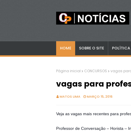
HOME
SOBRE O SITE
POLÍTICA
Página inicial
CONCURSOS
vagas para
vagas para profe
MATOS LIMA
MARÇO 15, 2016
Veja as vagas mais recentes para profe
Professor de Conversação – Horista – I