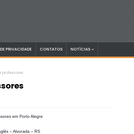
 DE PRIVACIDADE
CONTATOS
NOTÍCIAS
 professores
ssores
ssores em Porto Alegre
nglês – Alvorada – RS