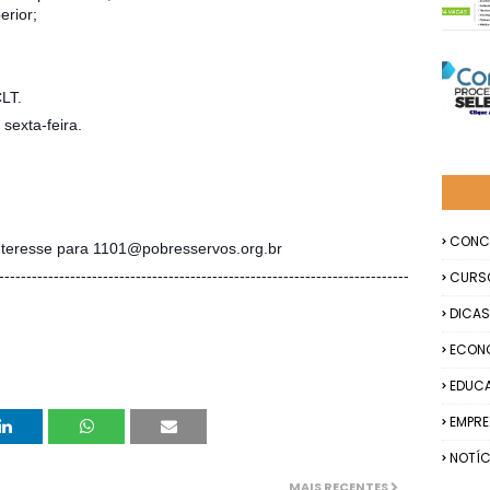
erior;
CLT.
sexta-feira.
CONC
interesse para 1101@pobresservos.org.br
---------------------------------------------------------------------------
CURS
DICAS
ECON
EDUC
EMPR
NOTÍC
MAIS RECENTES