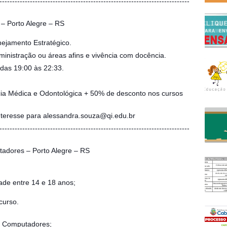
---------------------------------------------------------------------------
 – Porto Alegre – RS
anejamento Estratégico.
inistração ou áreas afins e vivência com docência.
das 19:00 às 22:33.
cia Médica e Odontológica + 50% de desconto nos cursos
interesse para alessandra.souza@qi.edu.br
---------------------------------------------------------------------------
dores – Porto Alegre – RS
ade entre 14 e 18 anos;
curso.
e Computadores;