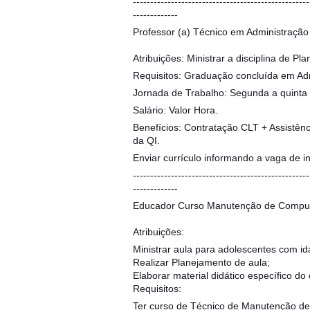
---------------------------------------------------
-------------
Professor (a) Técnico em Administração
Atribuições: Ministrar a disciplina de Pl
Requisitos: Graduação concluída em Adm
Jornada de Trabalho: Segunda a quinta 
Salário: Valor Hora.
Benefícios: Contratação CLT + Assistên
da QI.
Enviar currículo informando a vaga de 
---------------------------------------------------
-------------
Educador Curso Manutenção de Computa
Atribuições:
Ministrar aula para adolescentes com id
Realizar Planejamento de aula;
Elaborar material didático específico do 
Requisitos:
Ter curso de Técnico de Manutenção d