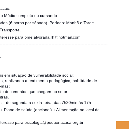
sação.
ino Médio completo ou cursando.
dos (6 horas por sábado). Período: Manhã e Tarde.
 Transporte.
interesse para pme.alvorada.rh@hotmail.com
---------------------------------------------------------------------------
S
ns em situação de vulnerabilidade social;
realizando atendimento pedagógico, habilidade de
lemas;
 de documentos que chegam no setor;
tras.
 – de segunda a sexta-feira, das 7h30min às 17h.
 + Plano de saúde (opcional) + Alimentação no local de
interesse para psicologia@pequenacasa.org.br