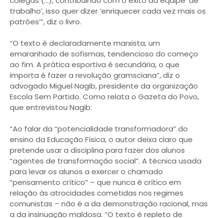
colegas (…), contribuindo com o êxito da equipe ‘de
trabalho’, isso quer dizer ‘enriquecer cada vez mais os
patrões’”, diz o livro.
“O texto é declaradamente marxista, um
emaranhado de sofismas, tendencioso do começo
ao fim. A prática esportiva é secundária, o que
importa é fazer a revolução gramsciana”, diz o
advogado Miguel Nagib, presidente da organização
Escola Sem Partido. Como relata o Gazeta do Povo,
que entrevistou Nagib:
“Ao falar da “potencialidade transformadora” do
ensino da Educação Física, o autor deixa claro que
pretende usar a disciplina para fazer dos alunos
“agentes de transformação social”. A técnica usada
para levar os alunos a exercer o chamado
“pensamento crítico” – que nunca é crítico em
relação às atrocidades cometidas nos regimes
comunistas – não é a da demonstração racional, mas
a da insinuação maldosa. “O texto é repleto de