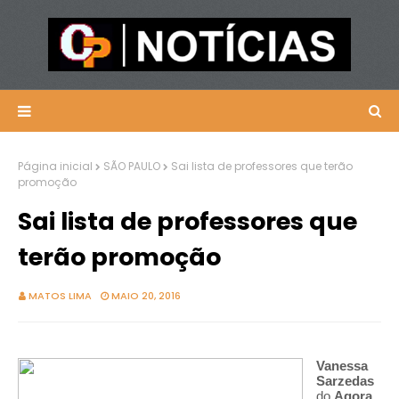
Página inicial
SÃO PAULO
Sai lista de professores que terão
promoção
Sai lista de professores que
terão promoção
MATOS LIMA
MAIO 20, 2016
Vanessa
Sarzedas
do
Agora