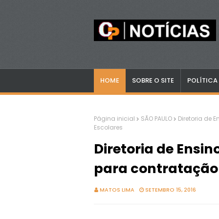
HOME
SOBRE O SITE
POLÍTICA
Página inicial
SÃO PAULO
Diretoria de 
Escolares
Diretoria de Ensin
para contratação
MATOS LIMA
SETEMBRO 15, 2016