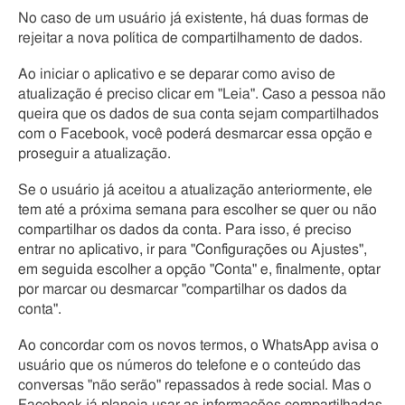
e
c
No caso de um usuário já existente, há duas formas de
c
o
rejeitar a nova política de compartilhamento de dados.
a
p
p
y
Ao iniciar o aplicativo e se deparar como aviso de
t
r
atualização é preciso clicar em "Leia". Caso a pessoa não
i
i
queira que os dados de sua conta sejam compartilhados
o
g
com o Facebook, você poderá desmarcar essa opção e
n
h
proseguir a atualização.
t
Se o usuário já aceitou a atualização anteriormente, ele
tem até a próxima semana para escolher se quer ou não
compartilhar os dados da conta. Para isso, é preciso
entrar no aplicativo, ir para "Configurações ou Ajustes",
em seguida escolher a opção "Conta" e, finalmente, optar
por marcar ou desmarcar "compartilhar os dados da
conta".
Ao concordar com os novos termos, o WhatsApp avisa o
usuário que os números do telefone e o conteúdo das
conversas "não serão" repassados à rede social. Mas o