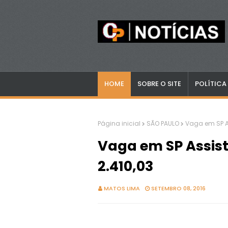
HOME
SOBRE O SITE
POLÍTICA
Página inicial
SÃO PAULO
Vaga em SP As
Vaga em SP Assist
2.410,03
MATOS LIMA
SETEMBRO 08, 2016