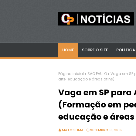
HOME
SOBRE O SITE
POLÍTICA
Página inicial
SÃO PAULO
Vaga em SP 
arte-educação e áreas afins)
Vaga em SP para 
(Formação em ped
educação e áreas 
MATOS LIMA
SETEMBRO 13, 2016