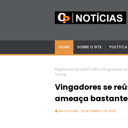
HOME
SOBRE O SITE
POLÍTICA
Página inicial
NOTÍCIAS
Vingadores se
Trump
Vingadores se re
ameaça bastante 
MATOS LIMA
SETEMBRO 24, 2016