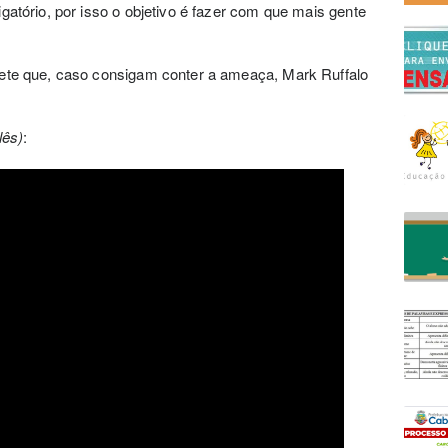
gatório, por isso o objetivo é fazer com que mais gente
ete que, caso consigam conter a ameaça, Mark Ruffalo
lês)
: