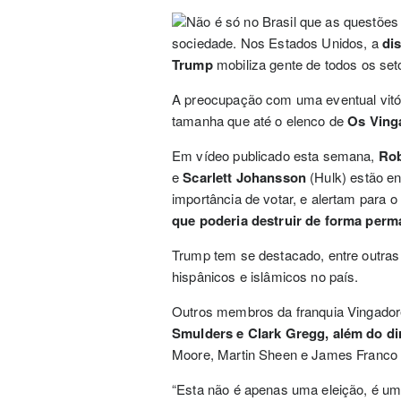
Não é só no Brasil que as questões 
sociedade. Nos Estados Unidos, a
di
Trump
mobiliza gente de todos os set
A preocupação com uma eventual vitór
tamanha que até o elenco de
Os Ving
Em vídeo publicado esta semana,
Rob
e
Scarlett Johansson
(Hulk) estão e
importância de votar, e alertam para o 
que poderia destruir de forma per
Trump tem se destacado, entre outras c
hispânicos e islâmicos no país.
Outros membros da franquia Vingado
Smulders e Clark Gregg, além do d
Moore, Martin Sheen e James Franco
“Esta não é apenas uma eleição, é um 