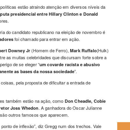
políticas estão atraindo atenção em diversos níveis da
sputa presidencial entre Hillary Clinton e Donald
ores.
ia do candidato republicano na eleição de novembro é
adores
foi chamado para entrar em ação.
ert Downey Jr
(Homem de Ferro),
Mark Ruffalo
(Hulk)
ntre as muitas celebridades que discursam forte sobre a
perigo de se eleger “
um covarde racista e abusivo
manente as bases da nossa sociedade
”.
oisas, pela proposta de dificultar a entrada de
res também estão na ação, como
Don Cheadle, Cobie
iretor Joss Whedon
. A ganhadora do Oscar Julianne
 são outros famosos que aparecem.
ponto de inflexão”, diz Gregg num dos trechos. Vale