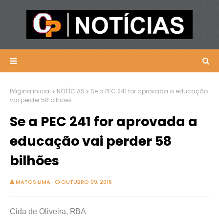
Página inicial
NOTÍCIAS
Se a PEC 241 for aprovada a educação
vai perder 58 bilhões
Se a PEC 241 for aprovada a
educação vai perder 58
bilhões
MATOS LIMA
OUTUBRO 09, 2016
Cida de Oliveira,
RBA