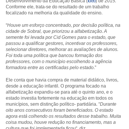
Desenvolvimento da Educação Básica (
Ideb
) de 2015.
Conforme ele, trata-se do resultado de um trabalho
focalizado na melhoria da qualidade do ensino.
“
Houve um esforço concentrado, por decisão política, na
cidade de Sobral, que priorizou a alfabetização. A
semente foi levada por Cid Gomes para o estado, que
passou a qualificar gestores, incentivar os professores,
selecionar diretores, melhorar as avaliações de alunos.
Foi toda uma política que bancou formação dos
professores, com o município escolhendo a agência
formadora entre as certificadas pelo estado
.”
Ele conta que havia compra de material didático, livros,
desde a educação infantil. O programa focado na
alfabetização expandiu-se para até o quinto ano, e o
estado investia fortemente na educação em todos os
municípios, sem distinção político- partidária. “
Durante
oito anos consecutivos foram beneficiados. O estado
agora está colhendo os resultados desse trabalho. Muita
coisa mudou, houve redução no financiamento, mas a
cultura que foi implementada ficou
“, diz.