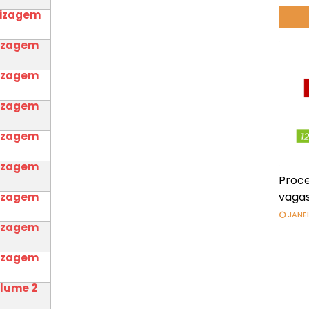
dizagem
dizagem
dizagem
dizagem
dizagem
dizagem
Proce
vagas
dizagem
JANEI
dizagem
dizagem
olume 2