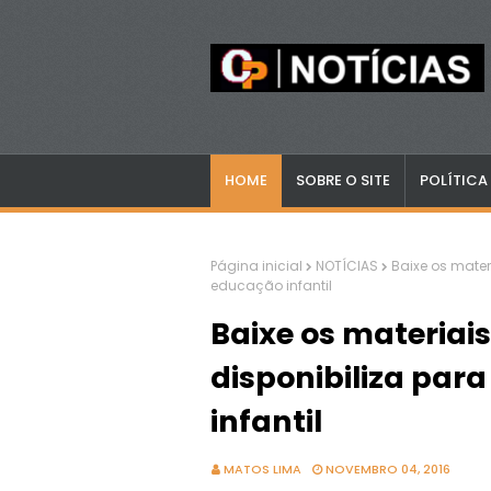
HOME
SOBRE O SITE
POLÍTICA
Página inicial
NOTÍCIAS
Baixe os mater
educação infantil
Baixe os materiai
disponibiliza par
infantil
MATOS LIMA
NOVEMBRO 04, 2016