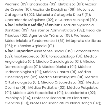
Pedreiro (03); Encanador (03); Eletricista (01); Auxiliar
de Creche (10); Auxiliar de Disciplina (08); Motorista
Categoria B (02); Motorista Categoria D ou E (11);
Operador de Máquinas (02); e Guarda Municipal (20).
Nível Médio e Médio/Técnico:
Fiscal de Vigilância
Sanitária (03); Assistente Administrativo (32); Fiscal de
Tributos (02); Agente de Trânsito (05); Professor
Séries Iniciais e Fundamental I (61); Intérprete de Libras
(06); e Técnico Agrícola (01).
Nível Superior:
Assistente Social (05); Farmacêutico
(02); Fisioterapeuta (01); Fonoaudiólogo (01); Médico
Angiologista (01); Médico Cardiologista (01); Médico
Dermatologista (01); Médico Diarista (01); Médico
Endocrinologista (01); Médico Gastro (01); Médico
Ginecologista (02); Médico Mastologista (01); Médico
Oftalmologista (01); Médico Ortopedista (02); Médico
Otorrino (01); Médico Pediatra (02); Médico Psiquiatra
(01); Médico USG Especialista (01); Nutricionista (02);
Psicólogo (04); Professor Licenciatura Plena em
Ciências (08); Professor Licenciatura Plena Dança (02);