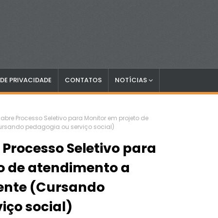
 DE PRIVACIDADE
CONTATOS
NOTÍCIAS
bre Processo Seletivo para Monitor em projeto de
ursando pedagogia ou serviço social)
Processo Seletivo para
o de atendimento a
cente (Cursando
iço social)