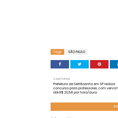
Tags
SÃO PAULO
ANTIGOS
Prefeitura de Sertãozinho em SP realiza
concurso para professores, com venci
até R$ 20,58 por hora/aura
PO