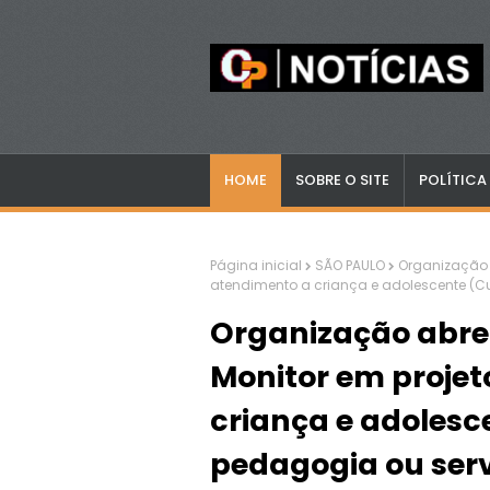
HOME
SOBRE O SITE
POLÍTICA
Página inicial
SÃO PAULO
Organização a
atendimento a criança e adolescente (C
Organização abre 
Monitor em projet
criança e adoles
pedagogia ou serv