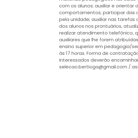
com os alunos; auxiliar e orientar
comportamentos; participar das 
pela unidade; auxiliar nas tarefa
dos alunos nos prontuários, atuali
realizar atendimento telefônico, 
auxiliares que lhe forem atribuíd
ensino superior em pedagogia/ser
às 17 horas. Forma de contrataçã
interessados deverão encaminhar o
selecao.bertioga@gmail.com / assu