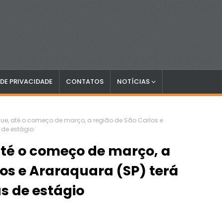
 DE PRIVACIDADE
CONTATOS
NOTÍCIAS
ue, até o começo de março, a região de São Carlos e
 de estágio
até o começo de março, a
los e Araraquara (SP) terá
s de estágio