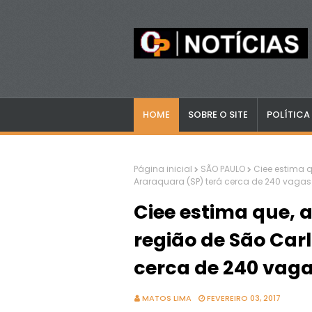
HOME
SOBRE O SITE
POLÍTICA
Página inicial
SÃO PAULO
Ciee estima q
Araraquara (SP) terá cerca de 240 vagas
Ciee estima que, 
região de São Car
cerca de 240 vaga
MATOS LIMA
FEVEREIRO 03, 2017