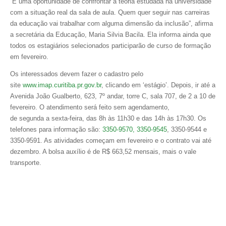
“É uma oportunidade de confrontar a teoria estudada na universidade
com a situação real da sala de aula. Quem quer seguir nas carreiras
da educação vai trabalhar com alguma dimensão da inclusão”, afirma
a secretária da Educação, Maria Silvia Bacila. Ela informa ainda que
todos os estagiários selecionados participarão de curso de formação
em fevereiro.
Os interessados devem fazer o cadastro pelo
site
www.imap.curitiba.pr.gov.br
, clicando em ‘estágio’. Depois, ir até a
Avenida João Gualberto, 623, 7º andar, torre C, sala 707, de 2 a 10 de
fevereiro. O atendimento será feito sem agendamento,
de segunda a sexta-feira, das 8h às 11h30 e das 14h às 17h30. Os
telefones para informação são:
3350-9570, 3350-9545
, 3350-9544 e
3350-9591. As atividades começam em fevereiro e o contrato vai até
dezembro. A bolsa auxílio é de R$ 663,52 mensais, mais o vale
transporte.