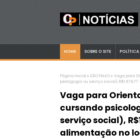
HOME
SOBRE O SITE
POLÍTICA
Página inicial
SÃO PAULO
Vaga para Or
pedagogia ou serviço social), R$1.679,77
Vaga para Orient
cursando psicolog
serviço social), R$
alimentação no lo