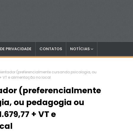
 DE PRIVACIDADE
CONTATOS
NOTÍCIAS
ientador (preferencialmente cursando psicologia, ou
 + VT e alimentação no local
ador (preferencialmente
ia, ou pedagogia ou
1.679,77 + VT e
cal