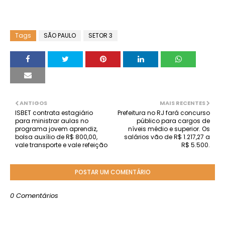
Tags
SÃO PAULO
SETOR 3
ANTIGOS
MAIS RECENTES
ISBET contrata estagiário
Prefeitura no RJ fará concurso
para ministrar aulas no
público para cargos de
programa jovem aprendiz,
níveis médio e superior. Os
bolsa auxílio de R$ 800,00,
salários vão de R$ 1.217,27 a
vale transporte e vale refeição
R$ 5.500.
POSTAR UM COMENTÁRIO
0 Comentários