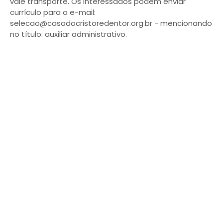
vale transporte. Os interessados podem enviar
currículo para o e-mail:
selecao@casadocristoredentor.org.br - mencionando
no título: auxiliar administrativo.