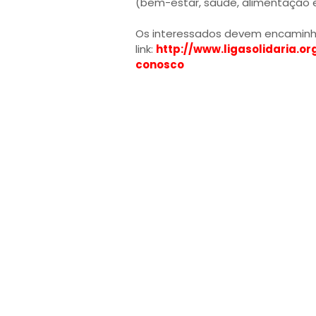
(bem-estar, saúde, alimentação e
Os interessados devem encaminhar
link:
http://www.ligasolidaria.
conosco