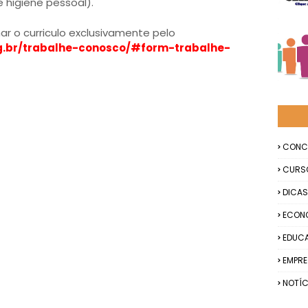
 higiene pessoal).
 o curriculo exclusivamente pelo
org.br/trabalhe-conosco/#form-trabalhe-
CONC
CURS
DICAS
ECON
EDUC
EMPR
NOTÍC