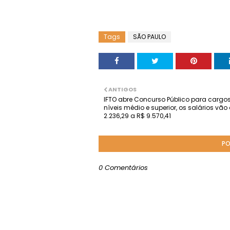
Tags
SÃO PAULO
ANTIGOS
IFTO abre Concurso Público para cargo
níveis médio e superior, os salários vão
2.236,29 a R$ 9.570,41
PO
0 Comentários