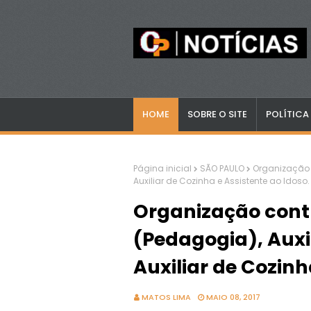
HOME
SOBRE O SITE
POLÍTICA
Página inicial
SÃO PAULO
Organização c
Auxiliar de Cozinha e Assistente ao Idoso.
Organização contr
(Pedagogia), Auxil
Auxiliar de Cozinh
MATOS LIMA
MAIO 08, 2017