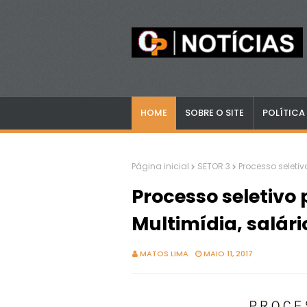
HOME
SOBRE O SITE
POLÍTICA
Página inicial
SETOR 3
Processo seletiv
Processo seletivo 
Multimídia, salári
MATOS LIMA
MAIO 11, 2017