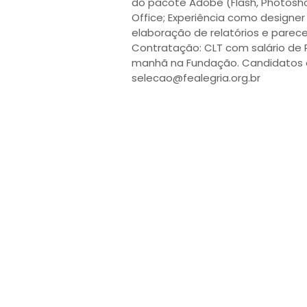
do pacote Adobe (Flash, Photoshop
Office; Experiência como designer
elaboração de relatórios e parecer
Contratação: CLT com salário de R
manhã na Fundação. Candidatos en
selecao@fealegria.org.br