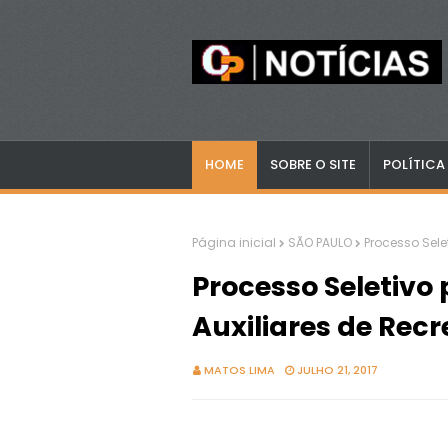
HOME
SOBRE O SITE
POLÍTICA
Página inicial
SÃO PAULO
Processo Sele
Processo Seletivo 
Auxiliares de Rec
MATOS LIMA
JULHO 21, 2017