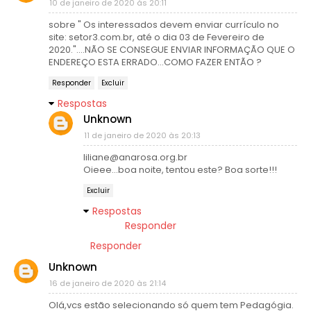
10 de janeiro de 2020 às 20:11
sobre " Os interessados devem enviar currículo no
site: setor3.com.br, até o dia 03 de Fevereiro de
2020."....NÃO SE CONSEGUE ENVIAR INFORMAÇÃO QUE O
ENDEREÇO ESTA ERRADO...COMO FAZER ENTÃO ?
Responder
Excluir
Respostas
Unknown
11 de janeiro de 2020 às 20:13
liliane@anarosa.org.br
Oieee...boa noite, tentou este? Boa sorte!!!
Excluir
Respostas
Responder
Responder
Unknown
16 de janeiro de 2020 às 21:14
Olá,vcs estão selecionando só quem tem Pedagógia.