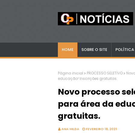
HOME
SOBRE O SITE
POLÍTICA
Página inicial
PROCESSO SELETIVO
Novo
educação! Inscrições gratuitas.
Novo processo sel
para área da educ
gratuitas.
ANA HILDA
FEVEREIRO 18, 2021