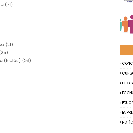
a (71)
)
a (21)
(25)
a (Inglês) (26)
CONC
CURS
DICAS
ECON
EDUC
EMPR
NOTÍC