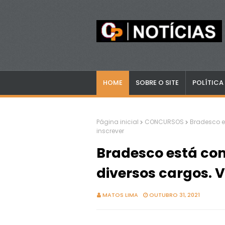
HOME
SOBRE O SITE
POLÍTICA
Página inicial
CONCURSOS
Bradesco e
inscrever
Bradesco está co
diversos cargos. 
MATOS LIMA
OUTUBRO 31, 2021