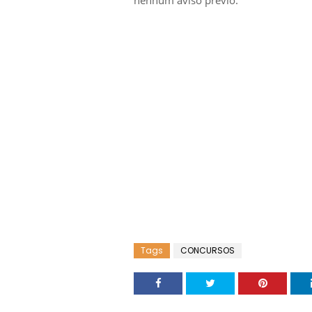
nenhum aviso prévio
.
Tags
CONCURSOS