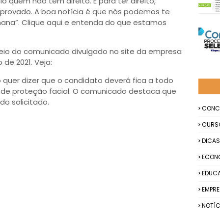
io quem não tem direito. E para ter direito,
 aprovado. A boa notícia é que nós podemos te
nana”. Clique aqui e entenda do que estamos
meio do comunicado divulgado no site da empresa
 de 2021. Veja:
 quer dizer que o candidato deverá fica a todo
e proteção facial. O comunicado destaca que
do solicitado.
CONC
CURS
DICAS
ECON
EDUC
EMPR
NOTÍC