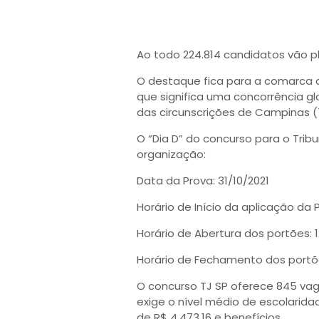
Ao todo 224.814 candidatos vão pl
O destaque fica para a comarca da 
que significa uma concorrência g
das circunscrições de Campinas (7.
O “Dia D” do concurso para o Trib
organização:
Data da Prova: 31/10/2021
Horário de Início da aplicação da P
Horário de Abertura dos portões: 1
Horário de Fechamento dos portõe
O concurso TJ SP oferece 845 vaga
exige o nível médio de escolarida
de R$ 4.473,16 e benefícios.