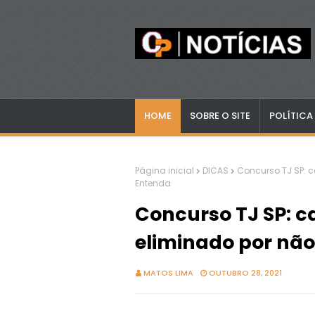
HOME
SOBRE O SITE
POLÍTICA
Página inicial
DICAS
Concurso TJ SP: c
Entenda
Concurso TJ SP: c
eliminado por não
MATOS LIMA
OUTUBRO 28, 2021