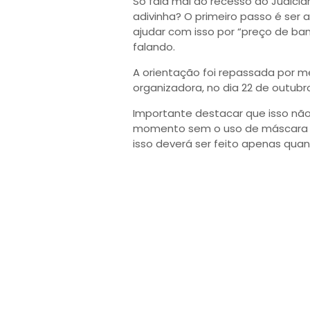
Só fala mal do recesso do Judiciár
adivinha? O primeiro passo é ser
ajudar com isso por “preço de ba
falando.
A orientação foi repassada por 
organizadora, no dia 22 de outubro
Importante destacar que isso não
momento sem o uso de máscara d
isso deverá ser feito apenas quan