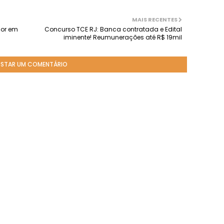
MAIS RECENTES
ior em
Concurso TCE RJ: Banca contratada e Edital
8
iminente! Reumunerações até R$ 19mil
STAR UM COMENTÁRIO