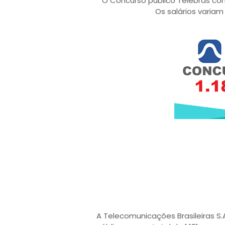
O Concurso público
Telebras
con
Os salários variam
A Telecomunicações Brasileiras S.