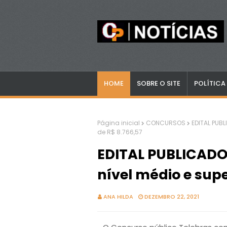
HOME
SOBRE O SITE
POLÍTICA
Página inicial
CONCURSOS
EDITAL PUBL
de R$ 8.766,57
EDITAL PUBLICADO 
nível médio e super
ANA HILDA
DEZEMBRO 22, 2021