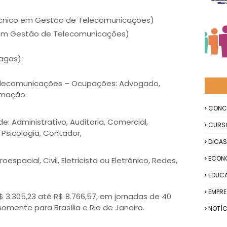
Técnico em Gestão de Telecomunicações)
 em Gestão de Telecomunicações)
vagas):
elecomunicações – Ocupações: Advogado,
rmação.
CONC
de: Administrativo, Auditoria, Comercial,
CURS
, Psicologia, Contador,
DICAS
ECON
espacial, Civil, Eletricista ou Eletrônico, Redes,
EDUC
EMPR
$ 3.305,23 até R$ 8.766,57, em jornadas de 40
omente para Brasília e Rio de Janeiro.
NOTÍC