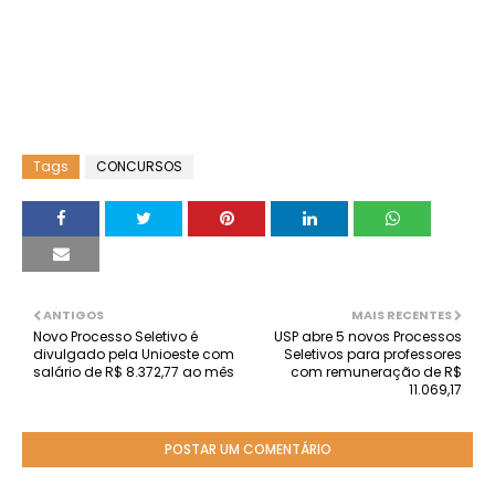
Tags
CONCURSOS
ANTIGOS
MAIS RECENTES
Novo Processo Seletivo é
USP abre 5 novos Processos
divulgado pela Unioeste com
Seletivos para professores
salário de R$ 8.372,77 ao mês
com remuneração de R$
11.069,17
POSTAR UM COMENTÁRIO