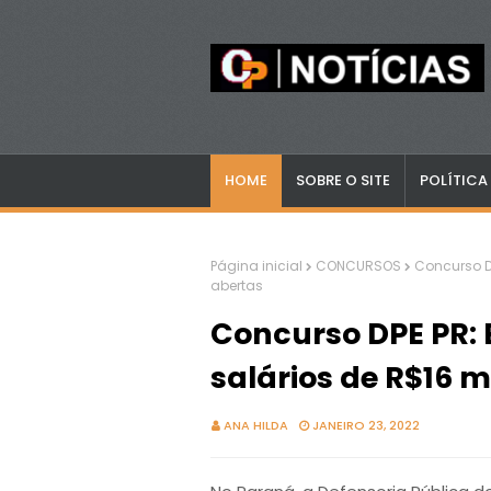
HOME
SOBRE O SITE
POLÍTICA
Página inicial
CONCURSOS
Concurso DP
abertas
Concurso DPE PR:
salários de R$16 m
ANA HILDA
JANEIRO 23, 2022