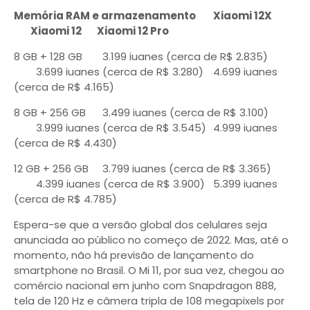
Memória RAM e armazenamento
Xiaomi 12X
Xiaomi 12
Xiaomi 12 Pro
8 GB + 128 GB
3.199 iuanes (cerca de R$ 2.835)
3.699 iuanes (cerca de R$ 3.280)
4.699 iuanes
(cerca de R$ 4.165)
8 GB + 256 GB
3.499 iuanes (cerca de R$ 3.100)
3.999 iuanes (cerca de R$ 3.545)
4.999 iuanes
(cerca de R$ 4.430)
12 GB + 256 GB
3.799 iuanes (cerca de R$ 3.365)
4.399 iuanes (cerca de R$ 3.900)
5.399 iuanes
(cerca de R$ 4.785)
Espera-se que a versão global dos celulares seja
anunciada ao público no começo de 2022. Mas, até o
momento, não há previsão de lançamento do
smartphone no Brasil. O Mi 11, por sua vez, chegou ao
comércio nacional em junho com Snapdragon 888,
tela de 120 Hz e câmera tripla de 108 megapixels por