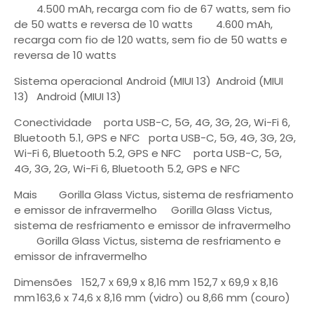
4.500 mAh, recarga com fio de 67 watts, sem fio
de 50 watts e reversa de 10 watts
4.600 mAh,
recarga com fio de 120 watts, sem fio de 50 watts e
reversa de 10 watts
Sistema operacional
Android (MIUI 13)
Android (MIUI
13)
Android (MIUI 13)
Conectividade
porta USB-C, 5G, 4G, 3G, 2G, Wi-Fi 6,
Bluetooth 5.1, GPS e NFC
porta USB-C, 5G, 4G, 3G, 2G,
Wi-Fi 6, Bluetooth 5.2, GPS e NFC
porta USB-C, 5G,
4G, 3G, 2G, Wi-Fi 6, Bluetooth 5.2, GPS e NFC
Mais
Gorilla Glass Victus, sistema de resfriamento
e emissor de infravermelho
Gorilla Glass Victus,
sistema de resfriamento e emissor de infravermelho
Gorilla Glass Victus, sistema de resfriamento e
emissor de infravermelho
Dimensões
152,7 x 69,9 x 8,16 mm
152,7 x 69,9 x 8,16
mm
163,6 x 74,6 x 8,16 mm (vidro) ou 8,66 mm (couro)