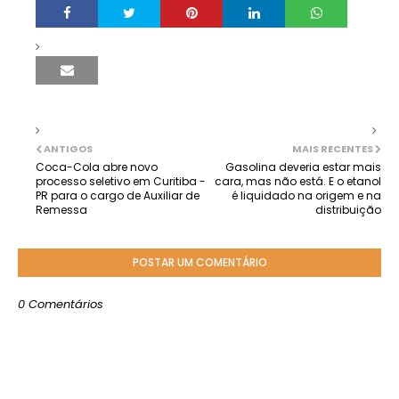
ANTIGOS
MAIS RECENTES
Coca-Cola abre novo
Gasolina deveria estar mais
processo seletivo em Curitiba -
cara, mas não está. E o etanol
PR para o cargo de Auxiliar de
é liquidado na origem e na
Remessa
distribuição
POSTAR UM COMENTÁRIO
0 Comentários