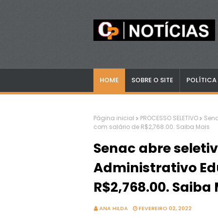
HOME
SOBRE O SITE
POLÍTICA
Página inicial
PROCESSO SELETIVO
Sena
com salário de R$2,768.00. Saiba Mais
Senac abre seletiv
Administrativo Ed
R$2,768.00. Saiba
ANA HILDA
FEVEREIRO 02, 2022