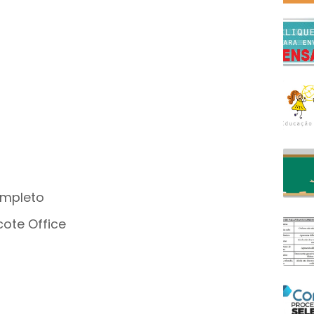
ompleto
cote Office