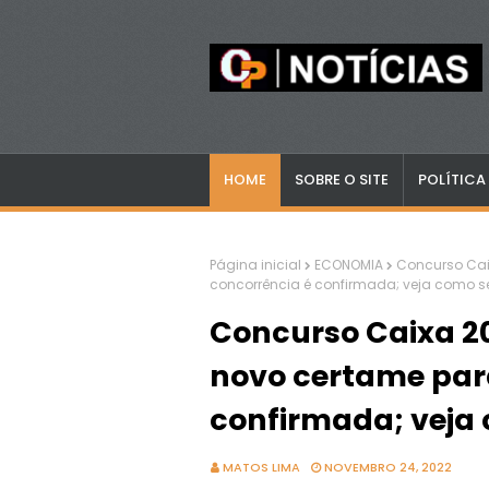
HOME
SOBRE O SITE
POLÍTICA
Página inicial
ECONOMIA
Concurso Cai
concorrência é confirmada; veja como s
Concurso Caixa 2
novo certame par
confirmada; veja
MATOS LIMA
NOVEMBRO 24, 2022