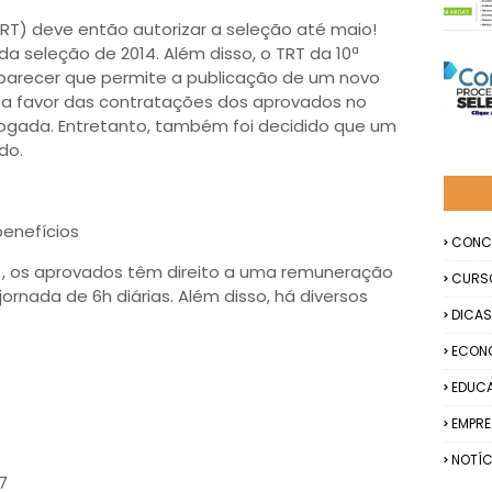
TRT) deve então autorizar a seleção até maio!
a seleção de 2014. Além disso, o TRT da 10ª
 parecer que permite a publicação de um novo
s a favor das contratações dos aprovados no
rogada. Entretanto, também foi decidido que um
do.
enefícios
CONC
 , os aprovados têm direito a uma remuneração
CURS
ornada de 6h diárias. Além disso, há diversos
DICAS
ECON
EDUC
EMPR
NOTÍC
7