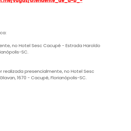
lizt.me/vagas/atendente_de_a-b_-
ca:
lmente, no Hotel Sesc Cacupé - Estrada Haroldo
ianópolis-SC.
 ser realizada presencialmente, no Hotel Sesc
lavan, 1670 - Cacupé, Florianópolis-SC.