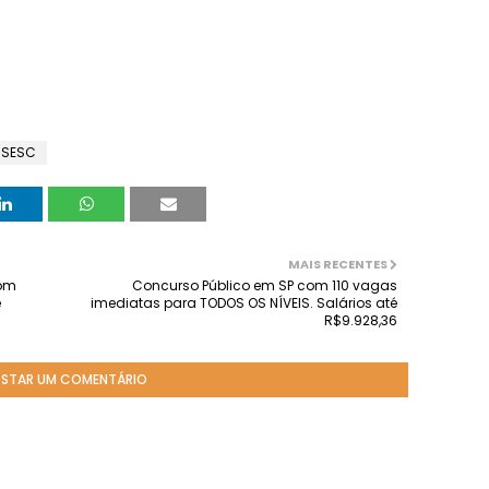
/SESC
MAIS RECENTES
com
Concurso Público em SP com 110 vagas
e
imediatas para TODOS OS NÍVEIS. Salários até
R$9.928,36
STAR UM COMENTÁRIO