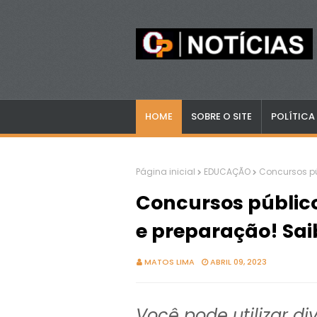
HOME
SOBRE O SITE
POLÍTICA
Página inicial
EDUCAÇÃO
Concursos pú
Concursos público
e preparação! Sa
MATOS LIMA
ABRIL 09, 2023
Você pode utilizar di