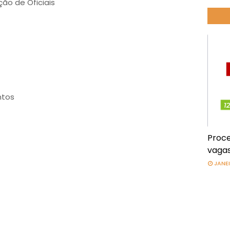
ão de Oficiais
ntos
Proce
vagas
JANEI