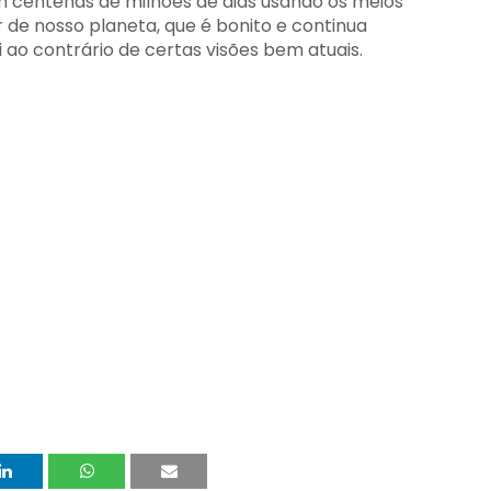
 centenas de milhões de dias usando os meios
 de nosso planeta, que é bonito e continua
i ao contrário de certas visões bem atuais.