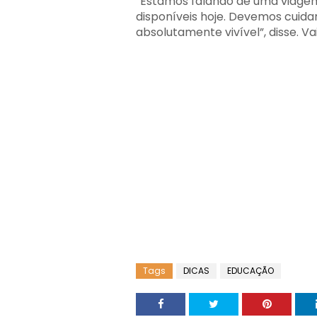
“Estamos falando de uma viagem
disponíveis hoje. Devemos cuidar
absolutamente vivível”, disse. Va
Tags
DICAS
EDUCAÇÃO