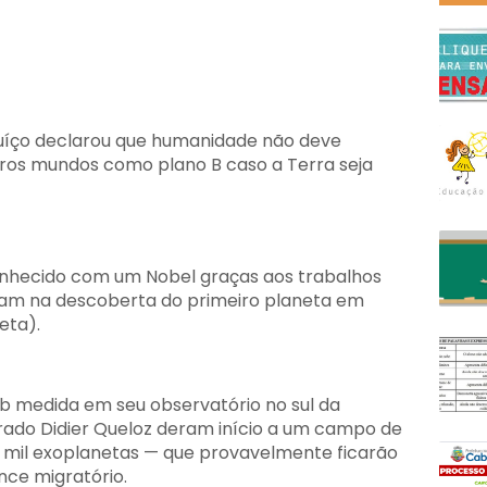
suíço declarou que humanidade não deve
utros mundos como plano B caso a Terra seja
onhecido com um Nobel graças aos trabalhos
ram na descoberta do primeiro planeta em
eta).
sob medida em seu observatório no sul da
orado Didier Queloz deram início a um campo de
4 mil exoplanetas — que provavelmente ficarão
nce migratório.