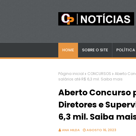
HOME
SOBRE O SITE
POLÍTICA
Página inicial
CONCURSOS
Aberto Conc
salários até R$ 6,3 mil. Saiba mais
Aberto Concurso p
Diretores e Superv
6,3 mil. Saiba mai
ANA HILDA
AGOSTO 16, 2023