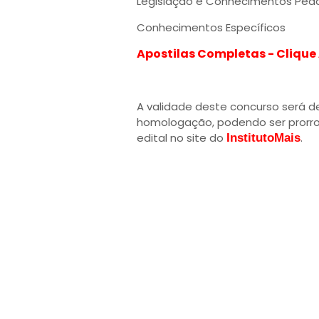
Legislação e Conhecimentos Ped
Conhecimentos Específicos
Apostilas Completas - Clique
A validade deste concurso será d
homologação, podendo ser prorrog
edital no site do
.
InstitutoMais