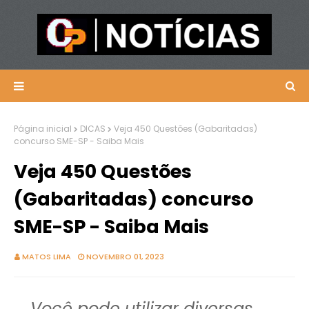
Página inicial
DICAS
Veja 450 Questões (Gabaritadas)
concurso SME-SP - Saiba Mais
Veja 450 Questões
(Gabaritadas) concurso
SME-SP - Saiba Mais
MATOS LIMA
NOVEMBRO 01, 2023
Você pode utilizar diversas