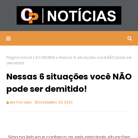
Página inicial
ECONOMIA
Nessas 6 situações você NÃO pode ser
demitido!
Nessas 6 situações você NÃO
pode ser demitido!
MATOS LIMA
DEZEMBRO 23, 2023
Siga na leitura e conheça as seis principais situações