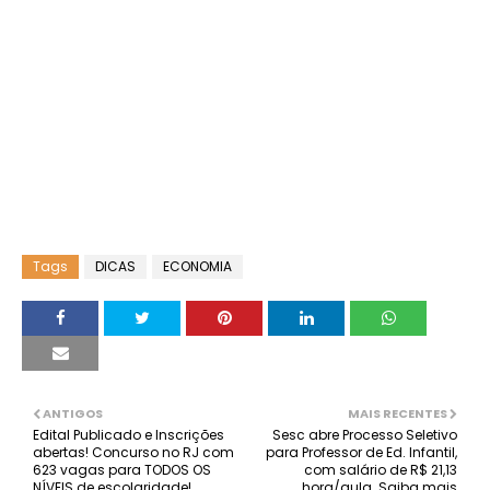
Tags
DICAS
ECONOMIA
ANTIGOS
MAIS RECENTES
Edital Publicado e Inscrições
Sesc abre Processo Seletivo
abertas! Concurso no RJ com
para Professor de Ed. Infantil,
623 vagas para TODOS OS
com salário de R$ 21,13
NÍVEIS de escolaridade!
hora/aula. Saiba mais