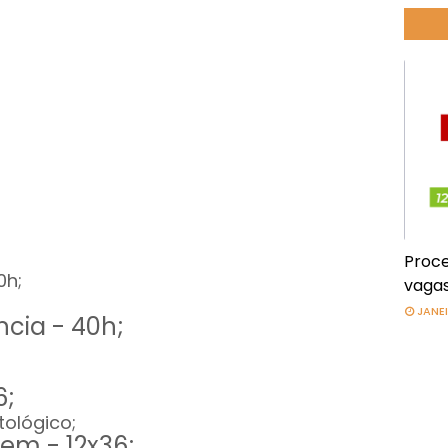
Proce
0h;
vagas
JANEI
cia - 40h;
6;
tológico;
em - 12x36;