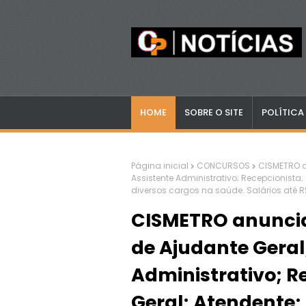
HOME
SOBRE O SITE
POLÍTICA
Página inicial
CONCURSOS
CISMETRO a
Assistente Administrativo; Recepcionista; 
diversos cargos na saúde. Salários até R
CISMETRO anuncia
de Ajudante Geral
Administrativo; R
Geral; Atendente; 