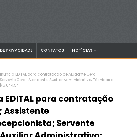
 DE PRIVACIDADE
CONTATOS
NOTÍCIAS
nuncia EDITAL para contratação de Ajudante Geral;
Servente Geral; Atendente; Auxiliar Administrativo; Técnicos e
$ 5.044,54
 EDITAL para contratação
; Assistente
ecepcionista; Servente
Auxiliar Administrativo;