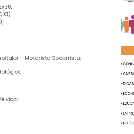
2x36;
cia;
o;
italar - Motorista Socorrista;
CONC
tológico;
CURS
DICAS
ECON
Pélvico;
EDUC
EMPR
NOTÍC