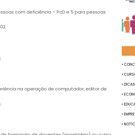
pessoas com deficiência – PcD e 5 para pessoas
02.
;
CONC
CURS
DICAS
riência na operação de computador, editor de
ECON
;
EDUC
EMPR
NOTÍC
 de formação de docentes (magistério) ou curso