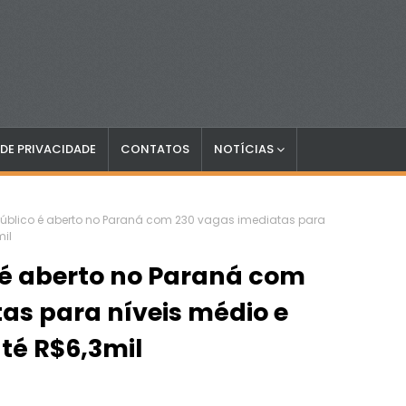
 DE PRIVACIDADE
CONTATOS
NOTÍCIAS
úblico é aberto no Paraná com 230 vagas imediatas para
mil
 é aberto no Paraná com
as para níveis médio e
até R$6,3mil