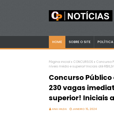
HOME
SOBRE O SITE
POLÍTICA
Página inicial
CONCURSOS
Concurso P
níveis médio e superior! Iniciais até R$6,3
Concurso Público
230 vagas imediat
superior! Iniciais 
ANA HILDA
JANEIRO 15, 2024