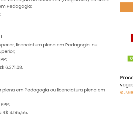
 em Pedagogia;
;
il
uperior, licenciatura plena em Pedagogia, ou
perior;
PPP;
$ 6.371,08.
Proce
vagas
ra plena em Pedagogia ou licenciatura plena em
JANEI
 PPP;
 R$ 3.185,55.