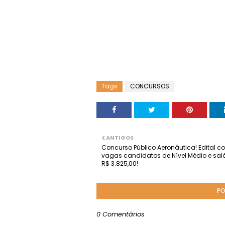
Tags
CONCURSOS
ANTIGOS
Concurso Público Aeronáutica! Edital c
vagas candidatos de Nível Médio e salá
R$ 3.825,00!
PO
0 Comentários