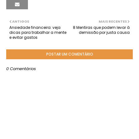
ANTIGOS
MAIS RECENTES
Ansiedade financeira: veja
8 Mentiras que podem levar à
dicas para trabalhar a mente
demissão por justa causa
e evitar gastos
POSTAR UM COMENTÁRIO
0 Comentários