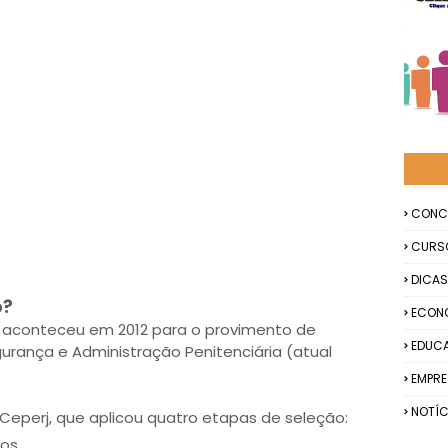
CONC
CURS
DICAS
o?
ECON
RJ aconteceu em 2012 para o provimento de
EDUC
urança e Administração Penitenciária (atual
EMPR
NOTÍC
Ceperj, que aplicou quatro etapas de seleção:
tos