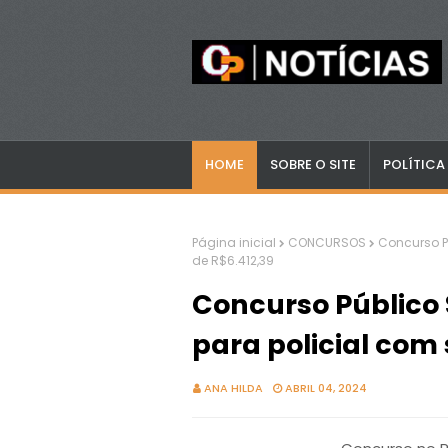
HOME
SOBRE O SITE
POLÍTICA
Página inicial
CONCURSOS
Concurso P
de R$6.412,39
Concurso Público
para policial com 
ANA HILDA
ABRIL 04, 2024