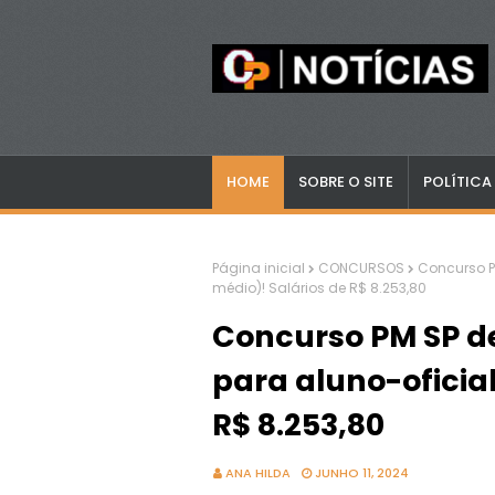
HOME
SOBRE O SITE
POLÍTICA
Página inicial
CONCURSOS
Concurso PM
médio)! Salários de R$ 8.253,80
Concurso PM SP de
para aluno-oficial
R$ 8.253,80
ANA HILDA
JUNHO 11, 2024