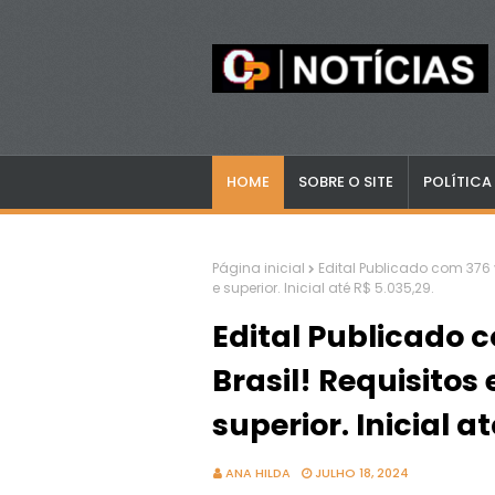
HOME
SOBRE O SITE
POLÍTICA
Página inicial
Edital Publicado com 376 
e superior. Inicial até R$ 5.035,29.
Edital Publicado 
Brasil! Requisitos
superior. Inicial a
ANA HILDA
JULHO 18, 2024