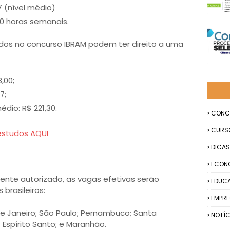
7 (nível médio)
0 horas semanais.
dos no concurso IBRAM podem ter direito a uma
,00;
7;
dio: R$ 221,30.
CONC
CURS
estudos AQUI
DICAS
ECON
ente autorizado, as vagas efetivas serão
EDUC
brasileiros:
EMPR
o de Janeiro; São Paulo; Pernambuco; Santa
NOTÍC
; Espírito Santo; e Maranhão.