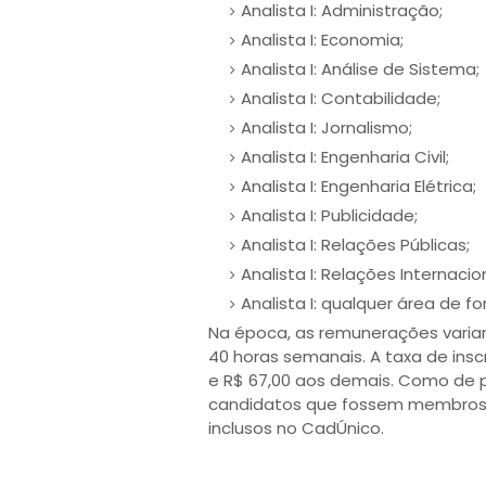
Analista I: Administração;
Analista I: Economia;
Analista I: Análise de Sistema;
Analista I: Contabilidade;
Analista I: Jornalismo;
Analista I: Engenharia Civil;
Analista I: Engenharia Elétrica;
Analista I: Publicidade;
Analista I: Relações Públicas;
Analista I: Relações Internacio
Analista I: qualquer área de f
Na época, as remunerações variara
40 horas semanais. A taxa de insc
e R$ 67,00 aos demais. Como de pr
candidatos que fossem membros 
inclusos no CadÚnico.