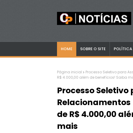
HOME
SOBRE O SITE
POLÍTICA
Página inicial
Processo Seletivo para As
R$ 4.000,00 além de benefícios! Saiba m
Processo Seletivo 
Relacionamentos (
de R$ 4.000,00 al
mais