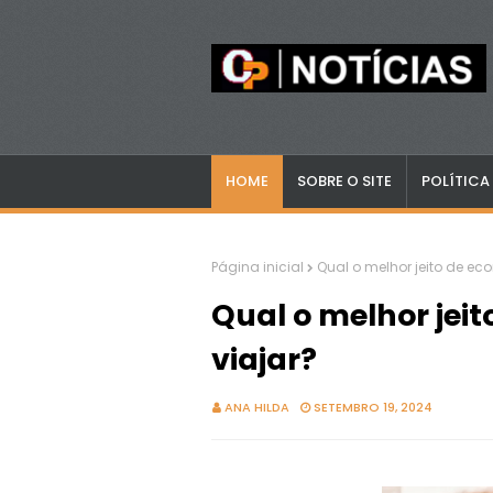
HOME
SOBRE O SITE
POLÍTICA
Página inicial
Qual o melhor jeito de ec
Qual o melhor jei
viajar?
ANA HILDA
SETEMBRO 19, 2024