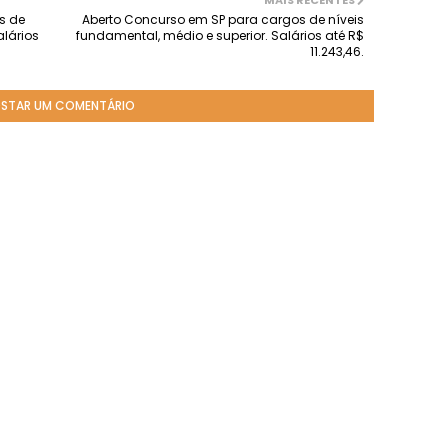
MAIS RECENTES
s de
Aberto Concurso em SP para cargos de níveis
alários
fundamental, médio e superior. Salários até R$
11.243,46.
STAR UM COMENTÁRIO