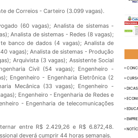
e de Correios - Carteiro (3.099 vagas).
gado (60 vagas); Analista de sistemas -
s); Analista de sistemas - Redes (8 vagas);
rte banco de dados (4 vagas); Analista de
(40 vagas); Analista de sistemas - Produção
as); Arquivista (3 vagas); Assistente Social
CONC
ngenharia Civil (54 vagas); Engenheiro -
as); Engenheiro - Engenharia Eletrônica (2
CURS
haria Mecânica (33 vagas); Engenheiro -
DICAS
vagas); Engenheiro - Engenharia de Redes e
ECON
enheiro - Engenharia de telecomunicações
EDUC
EMPR
ternar entre R$ 2.429,26 e R$ 6.872,48.
NOTÍC
issional deverá cumprir 44 horas semanais.