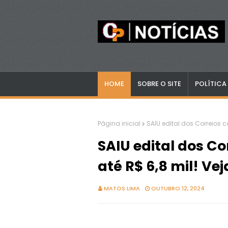
HOME
SOBRE O SITE
POLÍTICA
Página inicial
SAIU edital dos Correios c
SAIU edital dos Co
até R$ 6,8 mil! Ve
MATOS LIMA
OUTUBRO 12, 2024