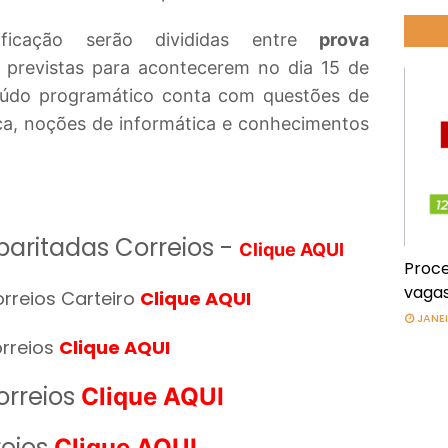
ficação serão divididas entre
prova
, previstas para acontecerem no dia 15 de
údo programático conta com questões de
ca, noções de informática e conhecimentos
baritadas
Correios -
Clique AQUI
Proce
vagas
rreios Carteiro
Clique AQUI
JANEI
rreios
Clique AQUI
orreios
Clique AQUI
reios
Clique AQUI