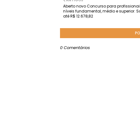
ANTIGOS
Aberto novo Concurso para profissionai
níveis fundamental, médio e superior. S
até R$ 12.678,82
PO
0 Comentários