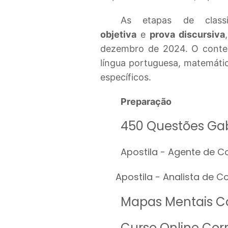
As etapas de classi
objetiva
e
prova discursiva
dezembro de 2024. O conte
língua portuguesa, matemáti
específicos.
Preparação
450
Questões Ga
Apostila
- Agente de Co
Apostila - Analista de Co
Mapas Mentais C
Curso Online Cor