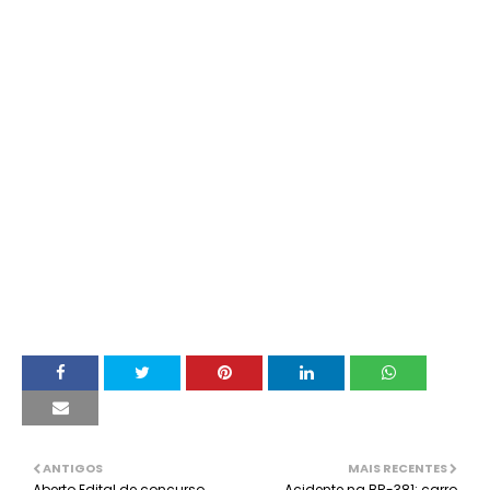
ANTIGOS
MAIS RECENTES
Aberto Edital de concurso
Acidente na BR-381: carro