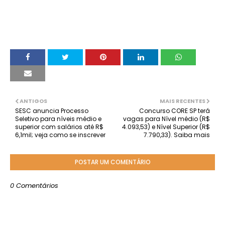
ANTIGOS
MAIS RECENTES
SESC anuncia Processo
Concurso CORE SP terá
Seletivo para níveis médio e
vagas para Nível médio (R$
superior com salários até R$
4.093,53) e Nível Superior (R$
6,1mil; veja como se inscrever
7.790,33). Saiba mais
POSTAR UM COMENTÁRIO
0 Comentários